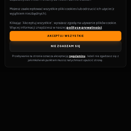
Możesz zaakceptować wszystkie pliki cookies lub odrzucić ich użycie (z 
wyjątkiem niezbędnych).
Klikając 'Akceptuj wszystkie', wyrażasz zgodę na używanie plików cookie. 
Więcej informacji znajdziesz w naszej 
polityce prywatności
.
AKCEPTUJ WSZYSTKIE
NIE ZGADZAM SIĘ
Przebywanie na stronie oznacza akceptację 
regulaminu
. Jeżeli nie zgadzasz się z 
jakimkolwiek punktem musisz natychmiast opuścić stronę.
Zostań prawdziwym pasjonatem kina!
Vider
to idealne miejsce dla
miłośników filmów i seriali online. Dzięki innowacyjnej
wyszukiwarce, do której dostęp uzyskasz przez naszą platformę,
w mgnieniu oka dowiesz się, gdzie obejrzeć najnowsze produkcje.