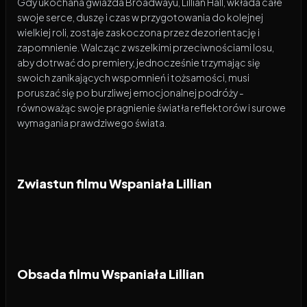
Gdy ukochana gwiazda Broadwayu, Lillian Hall, wkłada całe
swoje serce, duszę i czas w przygotowania do kolejnej
wielkiej roli, zostaje zaskoczona przez dezorientację i
zapomnienie. Walcząc z wszelkimi przeciwnościami losu,
aby dotrwać do premiery, jednocześnie trzymając się
swoich zanikających wspomnień i tożsamości, musi
poruszać się po burzliwej emocjonalnej podróży -
równoważąc swoje pragnienie światła reflektorów i surowe
wymagania prawdziwego świata.
Zwiastun filmu Wspaniała Lillian
Obsada filmu Wspaniała Lillian