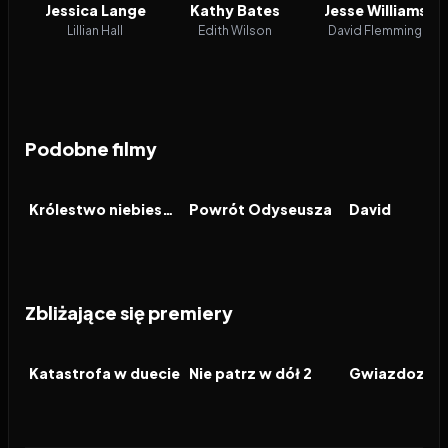
Jessica Lange
Kathy Bates
Jesse Williams
Lillian Hall
Edith Wilson
David Flemming
Podobne filmy
2005
7.1
2024
6.5
2025
FILM
FILM
FILM
Królestwo niebieskie
Powrót Odyseusza
David
Zbliżające się premiery
2026
2026
2026
FILM
FILM
FILM
Katastrofa w duecie
Nie patrz w dół 2
Gwiazdozbió