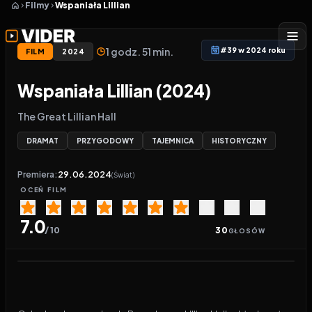
Filmy
Wspaniała Lillian
1 godz. 51 min.
#39 w 2024 roku
FILM
2024
Wspaniała Lillian (2024)
The Great Lillian Hall
DRAMAT
PRZYGODOWY
TAJEMNICA
HISTORYCZNY
Premiera:
29.06.2024
(Świat)
OCEŃ
FILM
7.0
/ 10
30
GŁOSÓW
Odtwarzacz wideo:
Wspaniała Lillian