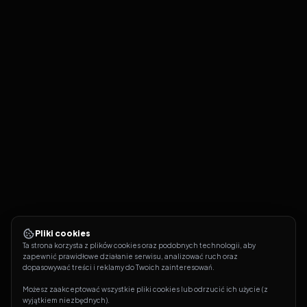
Pliki cookies
Ta strona korzysta z plików cookies oraz podobnych technologii, aby 
zapewnić prawidłowe działanie serwisu, analizować ruch oraz 
dopasowywać treści i reklamy do Twoich zainteresowań.
Możesz zaakceptować wszystkie pliki cookies lub odrzucić ich użycie (z 
wyjątkiem niezbędnych).