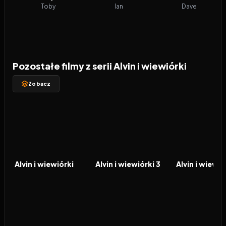
Toby
Ian
Dave
Pozostałe filmy z serii Alvin i wiewiórki
Zobacz
2007
5.8
2011
5.7
2015
FILM
FILM
FILM
Alvin i wiewiórki
Alvin i wiewiórki 3