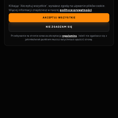
Klikając 'Akceptuj wszystkie', wyrażasz zgodę na używanie plików cookie. 
Więcej informacji znajdziesz w naszej 
polityce prywatności
.
AKCEPTUJ WSZYSTKIE
NIE ZGADZAM SIĘ
Przebywanie na stronie oznacza akceptację 
regulaminu
. Jeżeli nie zgadzasz się z 
jakimkolwiek punktem musisz natychmiast opuścić stronę.
Zostań prawdziwym pasjonatem kina!
Vider
to idealne miejsce dla
miłośników filmów i seriali online. Dzięki innowacyjnej
wyszukiwarce, do której dostęp uzyskasz przez naszą platformę,
w mgnieniu oka dowiesz się, gdzie obejrzeć najnowsze produkcje.
Nie musisz już przeszukiwać niezliczonych stron, takich jak Zalukaj,
Filman, eKino czy CDA. Vider w połączeniu z wyszukiwarką filmów i