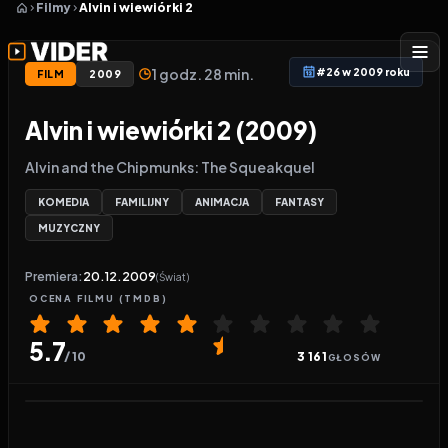
Filmy
Alvin i wiewiórki 2
1 godz. 28 min.
#26 w 2009 roku
FILM
2009
Alvin i wiewiórki 2 (2009)
Alvin and the Chipmunks: The Squeakquel
KOMEDIA
FAMILIJNY
ANIMACJA
FANTASY
MUZYCZNY
Premiera:
20.12.2009
(Świat)
OCENA
FILMU
(TMDB)
5.7
/ 10
3 161
GŁOSÓW
Odtwarzacz wideo:
Alvin i wiewiórki 2