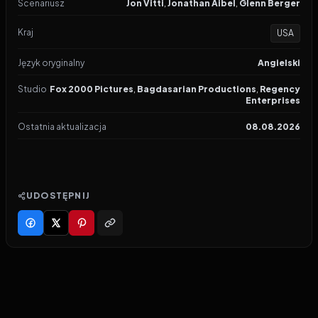
Scenariusz
Jon Vitti
,
Jonathan Aibel
,
Glenn Berger
Kraj
USA
Język oryginalny
Angielski
Studio
Fox 2000 Pictures
,
Bagdasarian Productions
,
Regency
Enterprises
Ostatnia aktualizacja
08.08.2026
UDOSTĘPNIJ