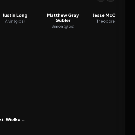
Justin Long
Matthew Gray
Jesse McCartney
Gubler
Alvin (głos)
Theodore (głos)
Simon (głos)
6.0
Alvin i wiewiórki: Wielka wyprawa