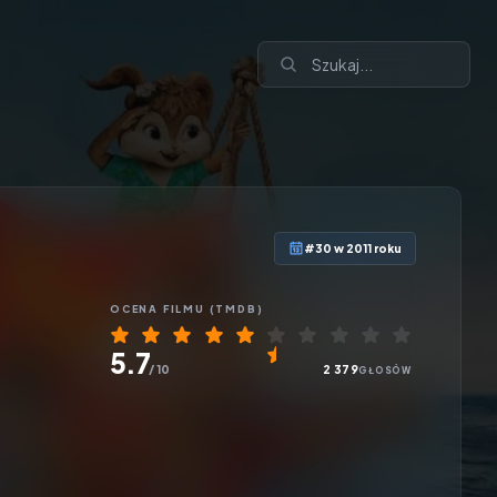
#30 w 2011 roku
OCENA
FILMU
(TMDB)
5.7
/ 10
2 379
GŁOSÓW