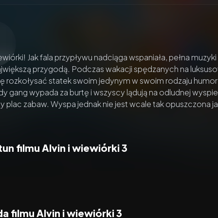
zacz wideo:
Alvin i wiewiórki 3
wiórki! Jak fala przypływu nadciąga wspaniała, pełna muzyki z
jwiększą przygodą. Podczas wakacji spędzanych na luksusow
się rozkołysać statek swoim jedynym w swoim rodzaju humore
dy gang wypada za burtę i wszyscy lądują na odludnej wyspie
ny plac zabaw. Wyspa jednak nie jest wcale tak opuszczona j
un filmu Alvin i wiewiórki 3
 filmu Alvin i wiewiórki 3