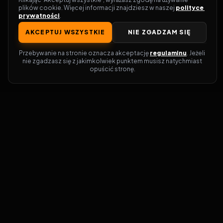
plików cookie. Więcej informacji znajdziesz w naszej 
polityce 
prywatności
.
AKCEPTUJ WSZYSTKIE
NIE ZGADZAM SIĘ
Przebywanie na stronie oznacza akceptację 
regulaminu
. Jeżeli 
nie zgadzasz się z jakimkolwiek punktem musisz natychmiast 
opuścić stronę.
Zostań prawdziwym pasjonatem kina!
Vider
to idealne miejsce dla miłośników
filmów i seriali online. Dzięki innowacyjnej
wyszukiwarce, do której dostęp uzyskasz
przez naszą platformę, w mgnieniu oka
dowiesz się, gdzie obejrzeć najnowsze