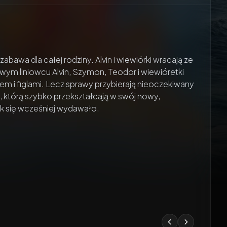
abawa dla całej rodziny. Alvin i wiewiórki wracają ze
ym liniowcu Alvin, Szymon, Teodor i wiewióretki
m i figlami. Lecz sprawy przybierają nieoczekiwany
, którą szybko przekształcają w swój nowy,
ak się wcześniej wydawało.