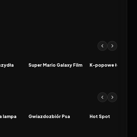
6.4
2026
8.3
2025
FILM
FILM
aszydła
Super Mario Galaxy Film
2026
2026
FILM
FILM
na lampa
Gwiazdozbiór Psa
Hot Spot