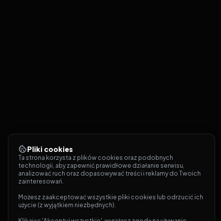
Pliki cookies
Ta strona korzysta z plików cookies oraz podobnych 
technologii, aby zapewnić prawidłowe działanie serwisu, 
analizować ruch oraz dopasowywać treści i reklamy do Twoich 
zainteresowań.
Możesz zaakceptować wszystkie pliki cookies lub odrzucić ich 
użycie (z wyjątkiem niezbędnych).
Klikając 'Akceptuj wszystkie', wyrażasz zgodę na używanie 