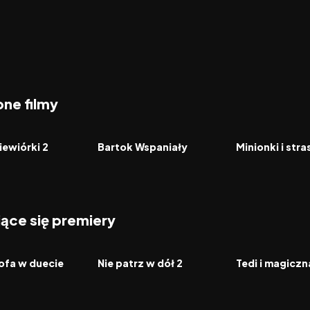
ne filmy
5.7
1999
6.1
2026
FILM
FILM
wiewiórki 2
Bartok Wspaniały
Minionki i str
jące się premiery
2026
2026
FILM
FILM
ofa w duecie
Nie patrz w dół 2
Tedi i magicz