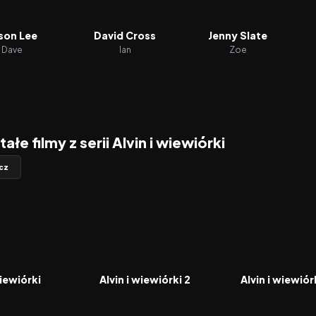
son Lee
David Cross
Jenny Slate
Dave
Ian
Zoe
ałe filmy z serii Alvin i wiewiórki
cz
5.8
2009
5.7
2015
FILM
FILM
wiewiórki
Alvin i wiewiórki 2