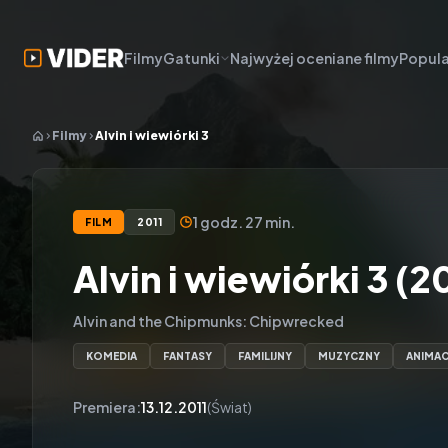
Filmy
Gatunki
Najwyżej oceniane filmy
Popula
Filmy
Alvin i wiewiórki 3
1 godz. 27 min.
FILM
2011
Alvin i wiewiórki 3 (2
Alvin and the Chipmunks: Chipwrecked
KOMEDIA
FANTASY
FAMILIJNY
MUZYCZNY
ANIMAC
Premiera:
13.12.2011
(Świat)