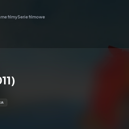
rne filmy
Serie filmowe
011)
JA