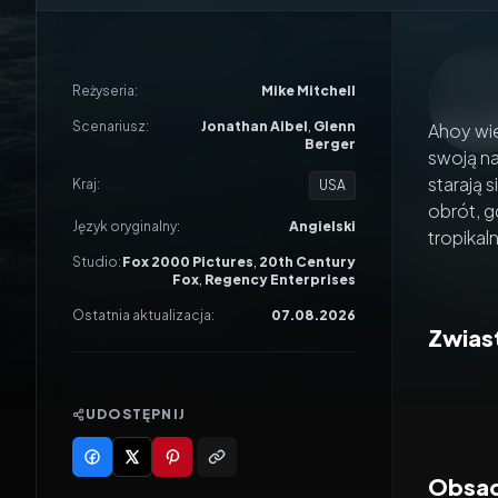
Odtwar
Reżyseria:
Mike Mitchell
Scenariusz:
Jonathan Aibel
,
Glenn
Ahoy wie
Berger
swoją na
starają 
Kraj:
USA
obrót, g
Język oryginalny:
Angielski
tropikal
Studio:
Fox 2000 Pictures
,
20th Century
Fox
,
Regency Enterprises
Ostatnia aktualizacja:
07.08.2026
Zwiast
UDOSTĘPNIJ
Obsada