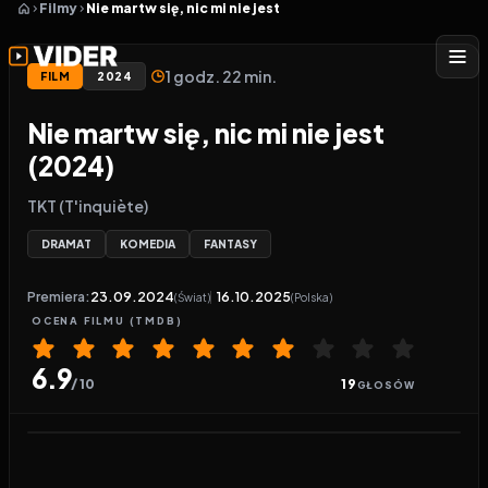
Filmy
Nie martw się, nic mi nie jest
1 godz. 22 min.
FILM
2024
Nie martw się, nic mi nie jest
(2024)
TKT (T'inquiète)
DRAMAT
KOMEDIA
FANTASY
Premiera:
23.09.2024
16.10.2025
(Świat)
(Polska)
OCENA
FILMU
(TMDB)
6.9
/ 10
19
GŁOSÓW
Odtwarzacz wideo:
Nie martw się, nic mi nie jest