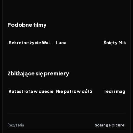
Podobne filmy
2013
7.2
2021
7.8
1994
FILM
FILM
FILM
Sekretne życie Waltera Mitty
Luca
Śnięty Mikoła
Zbliżające się premiery
2026
2026
2026
FILM
FILM
FILM
Katastrofa w duecie
Nie patrz w dół 2
Reżyseria
Solange Cicurel