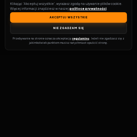
Klikając 'Akceptuj wszystkie', wyrażasz zgodę na używanie plików cookie. 
Więcej informacji znajdziesz w naszej 
polityce prywatności
.
AKCEPTUJ WSZYSTKIE
NIE ZGADZAM SIĘ
Przebywanie na stronie oznacza akceptację 
regulaminu
. Jeżeli nie zgadzasz się z 
jakimkolwiek punktem musisz natychmiast opuścić stronę.
Zostań prawdziwym pasjonatem kina!
Vider
to idealne miejsce dla
miłośników filmów i seriali online. Dzięki innowacyjnej
wyszukiwarce, do której dostęp uzyskasz przez naszą platformę,
w mgnieniu oka dowiesz się, gdzie obejrzeć najnowsze produkcje.
Nie musisz już przeszukiwać niezliczonych stron, takich jak Zalukaj,
Filman, eKino czy CDA. Vider w połączeniu z wyszukiwarką filmów i
seriali online pozwala błyskawicznie sprawdzić, gdzie dostępne są