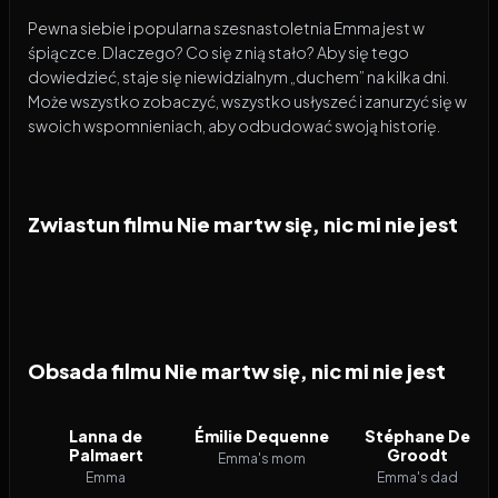
Pewna siebie i popularna szesnastoletnia Emma jest w
śpiączce. Dlaczego? Co się z nią stało? Aby się tego
dowiedzieć, staje się niewidzialnym „duchem” na kilka dni.
Może wszystko zobaczyć, wszystko usłyszeć i zanurzyć się w
swoich wspomnieniach, aby odbudować swoją historię.
Zwiastun filmu Nie martw się, nic mi nie jest
Obsada filmu Nie martw się, nic mi nie jest
Lanna de
Émilie Dequenne
Stéphane De
Palmaert
Groodt
Emma's mom
Emma
Emma's dad