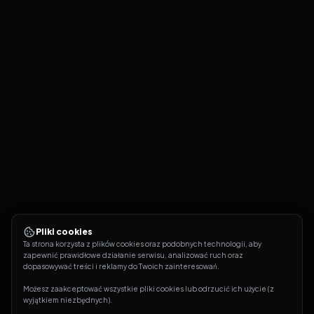
Pliki cookies
Ta strona korzysta z plików cookies oraz podobnych technologii, aby 
zapewnić prawidłowe działanie serwisu, analizować ruch oraz 
dopasowywać treści i reklamy do Twoich zainteresowań.
Możesz zaakceptować wszystkie pliki cookies lub odrzucić ich użycie (z 
wyjątkiem niezbędnych).