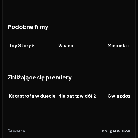
Podobne filmy
2026
7.4
2026
5.9
2026
FILM
FILM
FILM
Toy Story 5
Vaiana
Minionki i st
Zbliżające się premiery
2026
2026
2026
FILM
FILM
FILM
Katastrofa w duecie
Nie patrz w dół 2
Gwiazdozbió
Reżyseria
Dougal Wilson