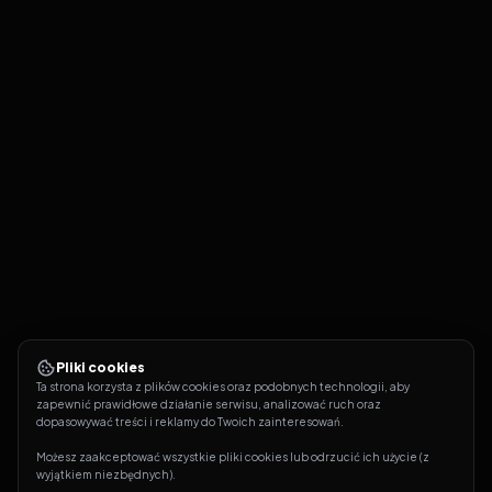
Pliki cookies
Ta strona korzysta z plików cookies oraz podobnych technologii, aby 
zapewnić prawidłowe działanie serwisu, analizować ruch oraz 
dopasowywać treści i reklamy do Twoich zainteresowań.
Możesz zaakceptować wszystkie pliki cookies lub odrzucić ich użycie (z 
wyjątkiem niezbędnych).