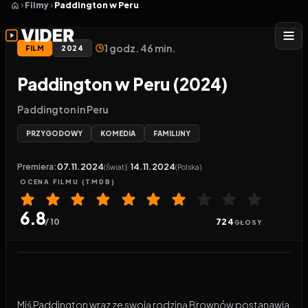
Filmy
Paddington w Peru
1 godz. 46 min.
FILM
2024
Paddington w Peru (2024)
Paddington in Peru
PRZYGODOWY
KOMEDIA
FAMILIJNY
Premiera:
07.11.2024
14.11.2024
(Świat)
(Polska)
OCENA
FILMU
(TMDB)
6.8
/ 10
724
GŁOSY
Odtwarzacz wideo:
Paddington w Peru
Miś Paddington wraz ze swoją rodziną Brownów postanawia