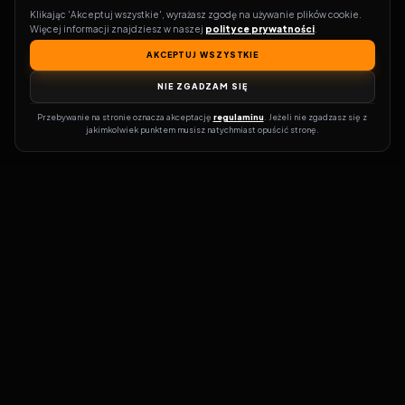
Klikając 'Akceptuj wszystkie', wyrażasz zgodę na używanie plików cookie. 
Więcej informacji znajdziesz w naszej 
polityce prywatności
.
AKCEPTUJ WSZYSTKIE
NIE ZGADZAM SIĘ
Przebywanie na stronie oznacza akceptację 
regulaminu
. Jeżeli nie zgadzasz się z 
jakimkolwiek punktem musisz natychmiast opuścić stronę.
Zostań prawdziwym pasjonatem kina!
Vider
to idealne miejsce dla
miłośników filmów i seriali online. Dzięki innowacyjnej
wyszukiwarce, do której dostęp uzyskasz przez naszą platformę,
w mgnieniu oka dowiesz się, gdzie obejrzeć najnowsze produkcje.
Nie musisz już przeszukiwać niezliczonych stron, takich jak Zalukaj,
Filman, eKino czy CDA. Vider w połączeniu z wyszukiwarką filmów i