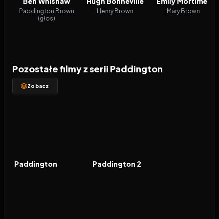
Ben Whishaw
Hugh Bonneville
Emily Mortimer
Paddington Brown
Henry Brown
Mary Brown
(głos)
Pozostałe filmy z serii Paddington
Zobacz
2014
7.1
2017
7.5
FILM
FILM
Paddington
Paddington 2