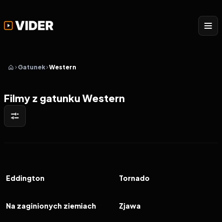
Gatunek
Western
Filmy z gatunku Western
2025
6.5
2025
6.1
FILM
FILM
Eddington
Tornado
2025
6.4
2015
7.5
FILM
FILM
Na zaginionych ziemiach
Zjawa
2012
8.2
2011
6.9