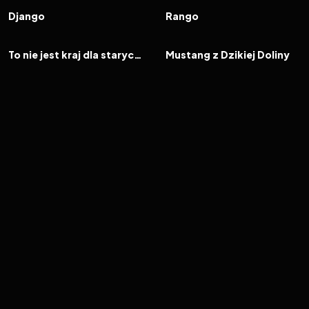
FILM
FILM
Django
Rango
2007
7.9
2002
7.7
FILM
FILM
To nie jest kraj dla starych ludzi
Mustang z Dzikiej Doliny