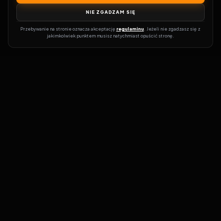
NIE ZGADZAM SIĘ
Przebywanie na stronie oznacza akceptację 
regulaminu
. Jeżeli nie zgadzasz się z 
jakimkolwiek punktem musisz natychmiast opuścić stronę.
Zostań prawdziwym pasjonatem kina!
Vider
to idealne miejsce dla
miłośników filmów i seriali online. Dzięki innowacyjnej
wyszukiwarce, do której dostęp uzyskasz przez naszą platformę,
w mgnieniu oka dowiesz się, gdzie obejrzeć najnowsze produkcje.
Nie musisz już przeszukiwać niezliczonych stron, takich jak Zalukaj,
Filman, eKino czy CDA. Vider w połączeniu z wyszukiwarką filmów i
seriali online pozwala błyskawicznie sprawdzić, gdzie dostępne są
interesujące Cię tytuły na popularnych platformach VOD, takich
jak Netflix, HBO Max, Disney+ czy Amazon Prime Video.
Codziennie dodajemy nowe pozycje do naszej bazy abyś był