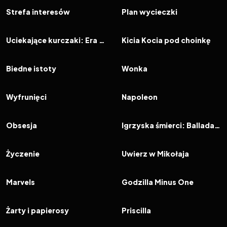
FILM
FILM
Strefa interesów
Plan wycieczki
2023
6.9
2023
FILM
FILM
Uciekające kurczaki: Era nuggetsów
Kicia Kocia pod choinkę
2023
7.6
2023
7.0
FILM
FILM
Biedne istoty
Wonka
2023
7.4
2023
6.3
FILM
FILM
Wyfrunięci
Napoleon
2023
6.6
2023
7.0
FILM
FILM
Obsesja
Igrzyska śmierci: Ballada ptaków i węży
2023
6.2
2023
5.2
FILM
FILM
Życzenie
Uwierz w Mikołaja
2023
5.9
2023
7.6
FILM
FILM
Marvels
Godzilla Minus One
2023
7.1
2023
6.7
FILM
FILM
Żarty i papierosy
Priscilla
2023
8.1
2023
7.3