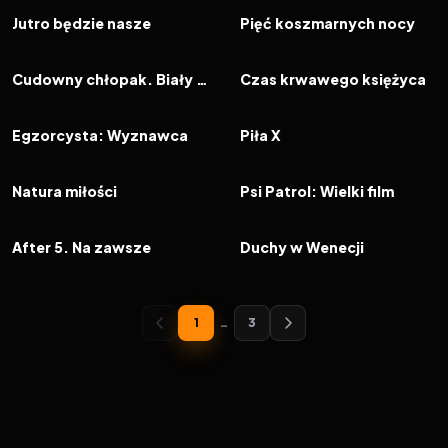
FILM
FILM
Jutro będzie nasze
Pięć koszmarnych nocy
2023
7.8
2023
7.4
FILM
FILM
Cudowny chłopak. Biały ptak
Czas krwawego księżyca
2023
5.8
2023
7.2
FILM
FILM
Egzorcysta: Wyznawca
Piła X
2023
7.1
2023
6.9
FILM
FILM
Natura miłości
Psi Patrol: Wielki film
2023
6.9
2023
6.6
FILM
FILM
After 5. Na zawsze
Duchy w Wenecji
1
…
3