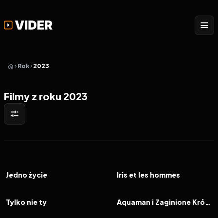
Rok
2023
Filmy z roku 2023
2023
7.8
2023
5.2
FILM
FILM
Jedno życie
Iris et les hommes
2023
6.8
2023
6.5
FILM
FILM
Tylko nie ty
Aquaman i Zaginione Królestwo
2023
7.0
2023
7.2